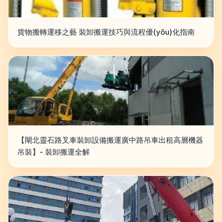
貨物搬轉運移之藝 裝卸搬運技巧與流程優(yōu)化指南
【閘北靈石路叉車裝卸設備搬運廣中路吊車出租高層機器
吊裝】- 裝卸搬運全解