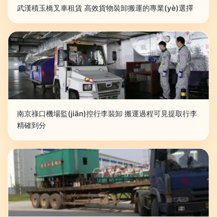
武漢積玉橋叉車租賃 高效貨物裝卸搬運的專業(yè)選擇
南京祿口機場監(jiān)控行李裝卸 搬運過程可見提取行李
精確到分