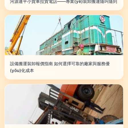
河源連平小貨車拉貨電話——專業(yè)裝卸搬運隨叫隨到
設備搬運裝卸報價指南 如何選擇可靠的廠家與服務優
(yōu)化成本