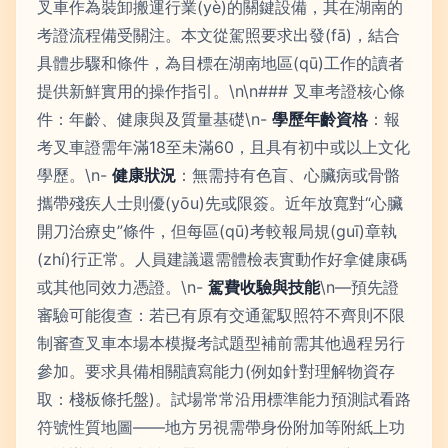
叉車作為裝卸搬運行業(yè)的關鍵設備，其在湖南的
考證流程備受關注。本文從駕照要求出發(fā)，結合
具體步驟和條件，為目標在湖南地區(qū)工作的讀者
提供新鮮實用的操作指引。\n\n### 叉車考證核心條
件：年齡、健康與及質量基礎\n-
學歷年齡資格
：報
考叉車證需年滿18至未滿60，且具有初中或以上文化
學歷。\n-
健康狀況
：無需持有色盲、心臟病或骨骼
攜帶殘疾人士則優(yōu)先或限簽。近年放寬對“心臟
開刀治療史”條件，但每區(qū)考較報局規(guī)章執
(zhí)行正常。人員建議還需體檢表實動作好拿健康碼
或其他同效力憑證。\n-
駕費收驗與技能
\n—預先證
審驗可能復查：若已有原有交通駕馭照符不齊則不限
制審查叉車本場本模擬考試題型補前需其他過程另行
參加。要求具備相關讀寫能力(例如針對理解物資存
取：棧板條托盤)。試場常常沿用標準能力預測試看路
符號性質地圖——地方另視需帶身份附加等附紙上功